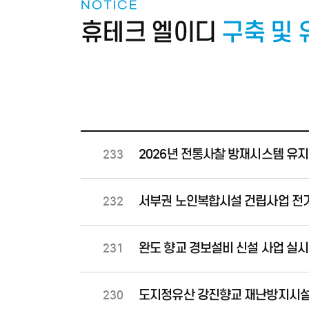
NOTICE
휴테크 엘이디
구축 및
2026년 전통사찰 방재시스템 유지
233
서부권 노인복합시설 건립사업 전
232
완도 향교 경보설비 신설 사업 실시
231
도지정유산 강진향교 재난방지시설 
230