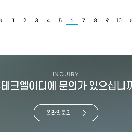
1
2
3
4
5
6
7
8
9
10
INQUIRY
테크엘이디에 문의가 있으십니
온라인문의