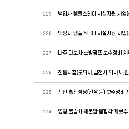
백양사 템플스테이 시설지원 사업(
229
백양사 템플스테이 시설지원 사업(
228
나주 다보사 소방펌프 보수정비 계
227
전통사찰(도덕사,법천사,약사사,원
226
신안 흑산성당(천장 등) 보수정비 
225
영광 불갑사 해불암 응향각 개보수
224