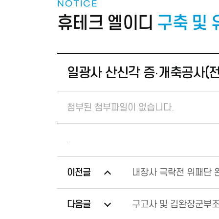
NOTICE
휴테크 엘이디
구축 및
일광사 산신각 증·개축공사(전
첨부된 첨부파일이 없습니다.
.
이전글
내장사 극락전 위패단 
다음글
구고사 및 김완장군부조