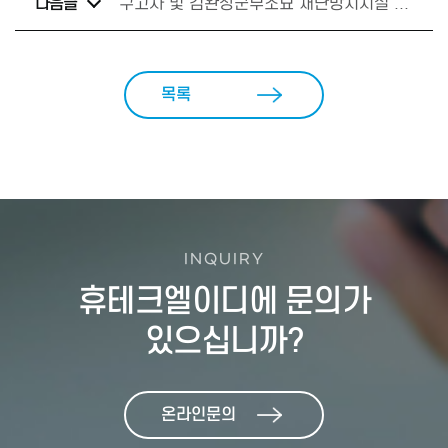
다음글
구고사 및 김완장군부조묘 재난방지시설 구축사업(소방) 계약
목록
INQUIRY
휴테크엘이디에 문의가
있으십니까?
온라인문의