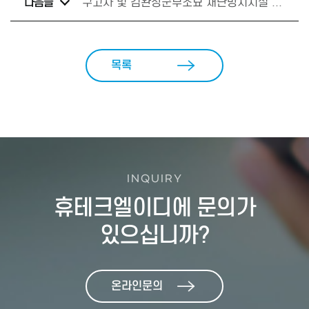
다음글
구고사 및 김완장군부조묘 재난방지시설 구축사업(소방) 계약
목록
INQUIRY
휴테크엘이디에 문의가
있으십니까?
온라인문의