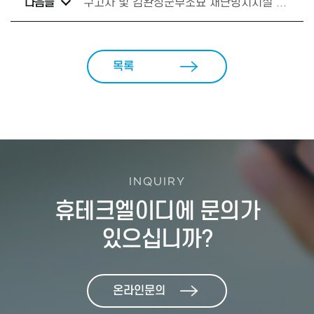
다음글
구고사 및 김완장군부조묘 재난방지시설 구축사업(소방) 계약
목록
INQUIRY
휴테크엘이디에 문의가
있으십니까?
온라인문의